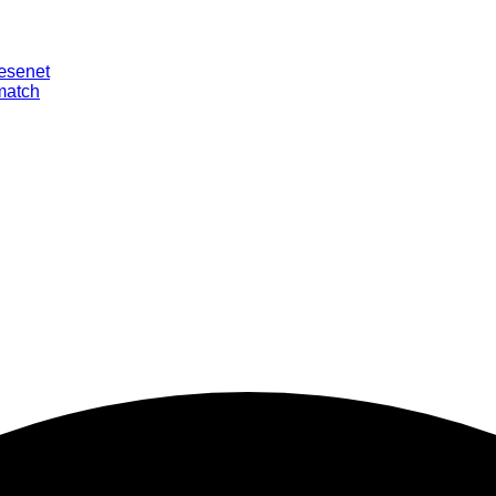
væsenet
smatch