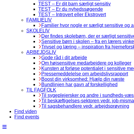
TEST – Er dit barn særligt sensitiv
TEST – Er du nyhedssøgende
TEST – Introvert eller Ekstrovert
FAMILIELIV
Familier hvor nogle er særligt sensitive og 
SKOLELIV
Der findes skolebørn, der er særligt sensitiv
Sensitive børn i skolen – fra en lærers vinke
Trivsel og læring – inspiration fra hjernefors
ARBEJDSLIV
Gode råd i dit arbejde
Om højsensitive medarbejdere og kolleger
Kunsten at forløse potentialet i sensitive m
Pressemeddelelse om arbejdslivsrapport
Boost din virksomhed: Hjælp din næste
Bundlinjen har gavn af forskellighed
TIL FAGFOLK
Til sygeplejersker og andre i sundheds-væ
Til beskæftigelses-sektoren vedr. job-misma
Til sagsbehandlere vedr. arbejdsprøvning
Find viden
Find events