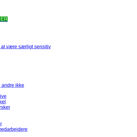
HER
at være særligt sensitiv
g andre ikke
tive
kel
rsker
r
 medarbejdere