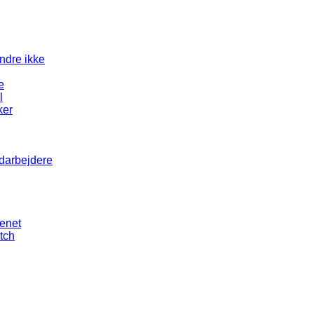
andre ikke
e
l
ker
edarbejdere
senet
tch