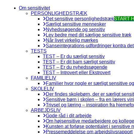
Om sensitivitet
PERSONLIGHEDSTRÆK
Det sensitive personlighedstræk
START 
Særligt sensitive mennesker
Nyhedssøgende og sensitiv
Lev bedre med dit særlige sensitive træk
Når livet virkelig mærkes
Sanseintegrations-udfordringer kontra det 
TESTS
TEST – Er du særligt sensitiv
TEST – Er dit barn særligt sensitiv
TEST – Er du nyhedssøgende
TEST – Introvert eller Ekstrovert
FAMILIELIV
Familier hvor nogle er særligt sensitive o
SKOLELIV
Der findes skolebørn, der er særligt sensi
Sensitive børn i skolen – fra en lærers vin
Trivsel og læring – inspiration fra hjernefo
ARBEJDSLIV
Gode råd i dit arbejde
Om højsensitive medarbejdere og kollege
Kunsten at forløse potentialet i sensitive
Pressemeddelelse om arbejdslivsrapport