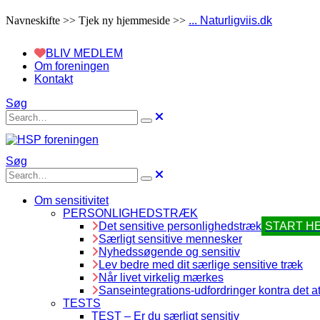
Navneskifte >> Tjek ny hjemmeside >>
... Naturligviis.dk
BLIV MEDLEM
Om foreningen
Kontakt
Søg
Søg
Om sensitivitet
PERSONLIGHEDSTRÆK
Det sensitive personlighedstræk
START H
Særligt sensitive mennesker
Nyhedssøgende og sensitiv
Lev bedre med dit særlige sensitive træk
Når livet virkelig mærkes
Sanseintegrations-udfordringer kontra det at
TESTS
TEST – Er du særligt sensitiv