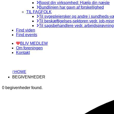
Boost din virksomhed: Hjælp din næste
Bundlinjen har gavn af forskellighed
TIL FAGFOLK
Til sygeplejersker og andre i sundheds-
Til beskæftigelses-sektoren vedr. job-mi
Til sagsbehandlere vedr. arbejdsprøvning
Find viden
Find events
BLIV MEDLEM
Om foreningen
Kontakt
HOME
BEGIVENHEDER
0 begivenheder found.