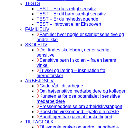
TESTS
TEST – Er du særligt sensitiv
TEST – Er dit barn særligt sensitiv
TEST – Er du nyhedssøgende
TEST – Introvert eller Ekstrovert
FAMILIELIV
Familier hvor nogle er særligt sensitive og
andre ikke
SKOLELIV
Der findes skolebørn, der er særligt
sensitive
Sensitive børn i skolen – fra en lærers
vinkel
Trivsel og læring – inspiration fra
hjerneforsker
ARBEJDSLIV
Gode råd i dit arbejde
Om højsensitive medarbejdere og kolleger
Kunsten at forløse potentialet i sensitive
medarbejdere
Pressemeddelelse om arbejdslivsrapport
Boost din virksomhed: Hjælp din næste
Bundlinjen har gavn af forskellighed
TIL FAGFOLK
Til sygeplejersker og andre i sundheds-