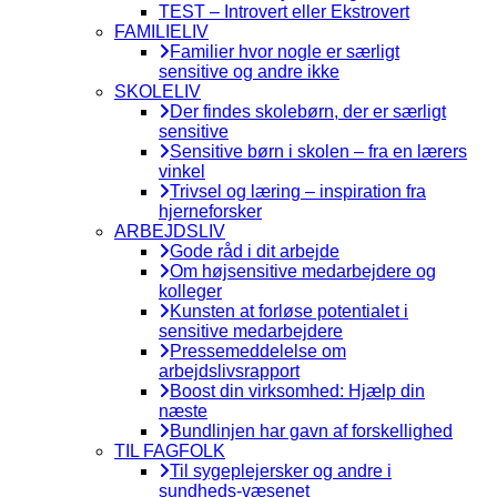
TEST – Introvert eller Ekstrovert
FAMILIELIV
Familier hvor nogle er særligt
sensitive og andre ikke
SKOLELIV
Der findes skolebørn, der er særligt
sensitive
Sensitive børn i skolen – fra en lærers
vinkel
Trivsel og læring – inspiration fra
hjerneforsker
ARBEJDSLIV
Gode råd i dit arbejde
Om højsensitive medarbejdere og
kolleger
Kunsten at forløse potentialet i
sensitive medarbejdere
Pressemeddelelse om
arbejdslivsrapport
Boost din virksomhed: Hjælp din
næste
Bundlinjen har gavn af forskellighed
TIL FAGFOLK
Til sygeplejersker og andre i
sundheds-væsenet