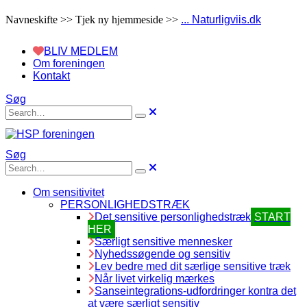
Navneskifte >> Tjek ny hjemmeside >>
... Naturligviis.dk
BLIV MEDLEM
Om foreningen
Kontakt
Søg
Søg
Om sensitivitet
PERSONLIGHEDSTRÆK
Det sensitive personlighedstræk
START
HER
Særligt sensitive mennesker
Nyhedssøgende og sensitiv
Lev bedre med dit særlige sensitive træk
Når livet virkelig mærkes
Sanseintegrations-udfordringer kontra det
at være særligt sensitiv