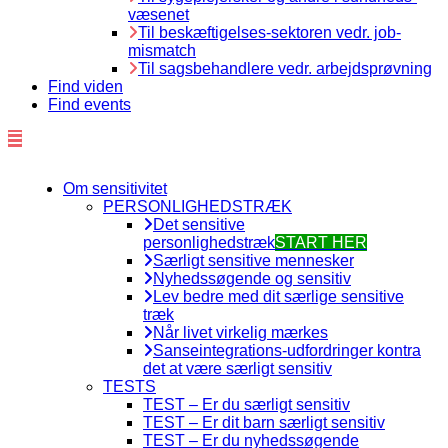
væsenet
Til beskæftigelses-sektoren vedr. job-
mismatch
Til sagsbehandlere vedr. arbejdsprøvning
Find viden
Find events
Om sensitivitet
PERSONLIGHEDSTRÆK
Det sensitive
personlighedstræk
START HER
Særligt sensitive mennesker
Nyhedssøgende og sensitiv
Lev bedre med dit særlige sensitive
træk
Når livet virkelig mærkes
Sanseintegrations-udfordringer kontra
det at være særligt sensitiv
TESTS
TEST – Er du særligt sensitiv
TEST – Er dit barn særligt sensitiv
TEST – Er du nyhedssøgende