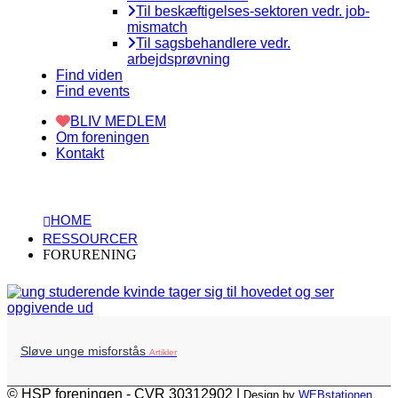
Til beskæftigelses-sektoren vedr. job-
mismatch
Til sagsbehandlere vedr.
arbejdsprøvning
Find viden
Find events
BLIV MEDLEM
Om foreningen
Kontakt
HOME
RESSOURCER
FORURENING
Sløve unge misforstås
Artikler
© HSP foreningen - CVR 30312902 |
Design by
WEBstationen