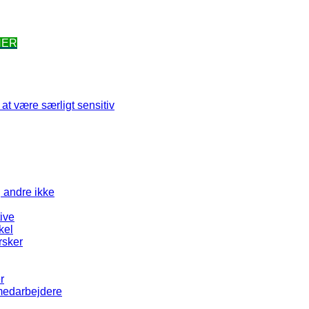
HER
at være særligt sensitiv
g andre ikke
tive
kel
rsker
r
 medarbejdere