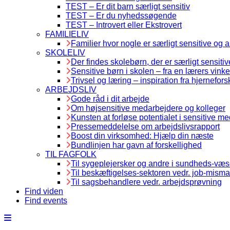
TEST – Er dit barn særligt sensitiv
TEST – Er du nyhedssøgende
TEST – Introvert eller Ekstrovert
FAMILIELIV
Familier hvor nogle er særligt sensitive og 
SKOLELIV
Der findes skolebørn, der er særligt sensitiv
Sensitive børn i skolen – fra en lærers vinke
Trivsel og læring – inspiration fra hjernefors
ARBEJDSLIV
Gode råd i dit arbejde
Om højsensitive medarbejdere og kolleger
Kunsten at forløse potentialet i sensitive m
Pressemeddelelse om arbejdslivsrapport
Boost din virksomhed: Hjælp din næste
Bundlinjen har gavn af forskellighed
TIL FAGFOLK
Til sygeplejersker og andre i sundheds-væ
Til beskæftigelses-sektoren vedr. job-misma
Til sagsbehandlere vedr. arbejdsprøvning
Find viden
Find events