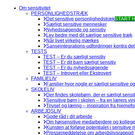
Om sensitivitet
PERSONLIGHEDSTRÆK
Det sensitive personlighedstræk
START 
Særligt sensitive mennesker
Nyhedssøgende og sensitiv
Lev bedre med dit særlige sensitive træk
Når livet virkelig mærkes
Sanseintegrations-udfordringer kontra det 
TESTS
TEST – Er du særligt sensitiv
TEST – Er dit barn særligt sensitiv
TEST – Er du nyhedssøgende
TEST – Introvert eller Ekstrovert
FAMILIELIV
Familier hvor nogle er særligt sensitive o
SKOLELIV
Der findes skolebørn, der er særligt sensi
Sensitive børn i skolen – fra en lærers vin
Trivsel og læring – inspiration fra hjernefo
ARBEJDSLIV
Gode råd i dit arbejde
Om højsensitive medarbejdere og kollege
Kunsten at forløse potentialet i sensitive
Pressemeddelelse om arbejdslivsrapport