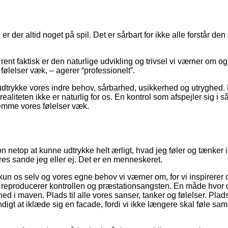
er altid noget på spil. Det er sårbart for ikke alle forstår den t
nt faktisk er den naturlige udvikling og trivsel vi værner om og i
følelser væk, – agerer “professionelt”.
t udtrykke vores indre behov, sårbarhed, usikkerhed og utryghed. 
liteten ikke er naturlig for os. En kontrol som afspejler sig i
g gemme vores følelser væk.
etop at kunne udtrykke helt ærligt, hvad jeg føler og tænker inde
 vores sande jeg eller ej. Det er en menneskeret.
 kun os selv og vores egne behov vi værner om, for vi inspirerer
eproducerer kontrollen og præstationsangsten. En måde hvor der 
ed i maven. Plads til alle vores sanser, tanker og følelser. Plads t
ndigt at iklæde sig en facade, fordi vi ikke længere skal føle sam