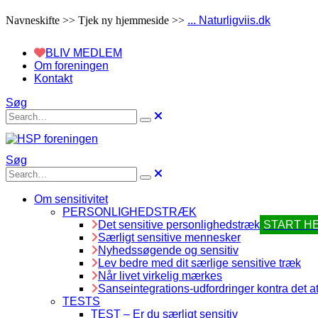
Navneskifte >> Tjek ny hjemmeside >>
... Naturligviis.dk
BLIV MEDLEM
Om foreningen
Kontakt
Søg
Søg
Om sensitivitet
PERSONLIGHEDSTRÆK
Det sensitive personlighedstræk
START H
Særligt sensitive mennesker
Nyhedssøgende og sensitiv
Lev bedre med dit særlige sensitive træk
Når livet virkelig mærkes
Sanseintegrations-udfordringer kontra det at
TESTS
TEST – Er du særligt sensitiv