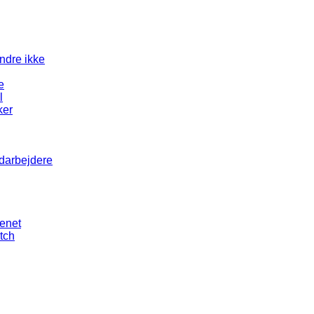
andre ikke
e
l
ker
edarbejdere
senet
tch