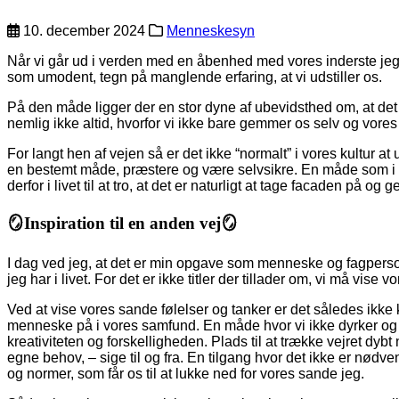
10. december 2024
Menneskesyn
Når vi går ud i verden med en åbenhed med vores inderste jeg er d
som umodent, tegn på manglende erfaring, at vi udstiller os.
På den måde ligger der en stor dyne af ubevidsthed om, at det re
nemlig ikke altid, hvorfor vi ikke bare gemmer os selv og vores 
For langt hen af vejen så er det ikke “normalt” i vores kultur a
en bestemt måde, præstere og være selvsikre. En måde som i rea
derfor i livet til at tro, at det er naturligt at tage facaden på o
🪞Inspiration til en anden vej🪞
I dag ved jeg, at det er min opgave som menneske og fagperson n
jeg har i livet. For det er ikke titler der tillader om, vi må vise
Ved at vise vores sande følelser og tanker er det således ikke
menneske på i vores samfund. En måde hvor vi ikke dyrker og r
kreativiteten og forskelligheden. Plads til at trække vejret dybt n
egne behov, – sige til og fra. En tilgang hvor det ikke er nødve
og normer, som får os til at lukke ned for vores sande jeg.