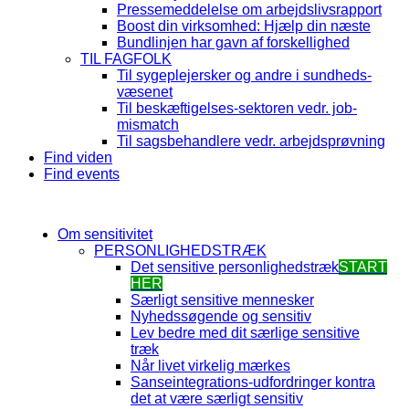
Pressemeddelelse om arbejdslivsrapport
Boost din virksomhed: Hjælp din næste
Bundlinjen har gavn af forskellighed
TIL FAGFOLK
Til sygeplejersker og andre i sundheds-
væsenet
Til beskæftigelses-sektoren vedr. job-
mismatch
Til sagsbehandlere vedr. arbejdsprøvning
Find viden
Find events
Om sensitivitet
PERSONLIGHEDSTRÆK
Det sensitive personlighedstræk
START
HER
Særligt sensitive mennesker
Nyhedssøgende og sensitiv
Lev bedre med dit særlige sensitive
træk
Når livet virkelig mærkes
Sanseintegrations-udfordringer kontra
det at være særligt sensitiv