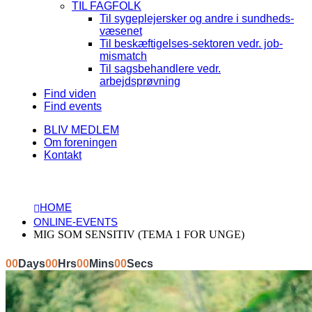
TIL FAGFOLK
Til sygeplejersker og andre i sundheds-
væsenet
Til beskæftigelses-sektoren vedr. job-
mismatch
Til sagsbehandlere vedr.
arbejdsprøvning
Find viden
Find events
BLIV MEDLEM
Om foreningen
Kontakt
HOME
ONLINE-EVENTS
MIG SOM SENSITIV (TEMA 1 FOR UNGE)
00
Days
00
Hrs
00
Mins
00
Secs