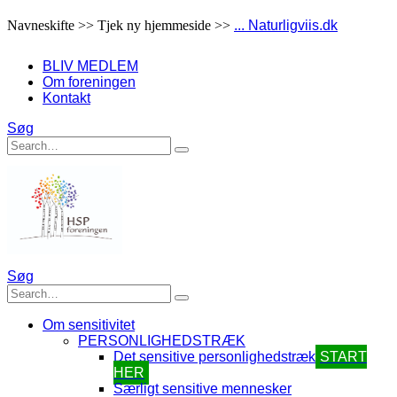
Navneskifte >> Tjek ny hjemmeside >>
... Naturligviis.dk
BLIV MEDLEM
Om foreningen
Kontakt
Søg
Søg
Om sensitivitet
PERSONLIGHEDSTRÆK
Det sensitive personlighedstræk
START
HER
Særligt sensitive mennesker