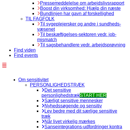
Pressemeddelelse om arbejdslivsrapport
Boost din virksomhed: Hjælp din næste
Bundlinjen har gavn af forskellighed
TIL FAGFOLK
Til sygeplejersker og andre i sundheds-
væsenet
Til beskæftigelses-sektoren vedr. job-
mismatch
Til sagsbehandlere vedr. arbejdsprøvning
Find viden
Find events
Om sensitivitet
PERSONLIGHEDSTRÆK
Det sensitive
personlighedstræk
START HER
Særligt sensitive mennesker
Nyhedssøgende og sensitiv
Lev bedre med dit særlige sensitive
træk
Når livet virkelig mærkes
Sanseintegrations-udfordringer kontra