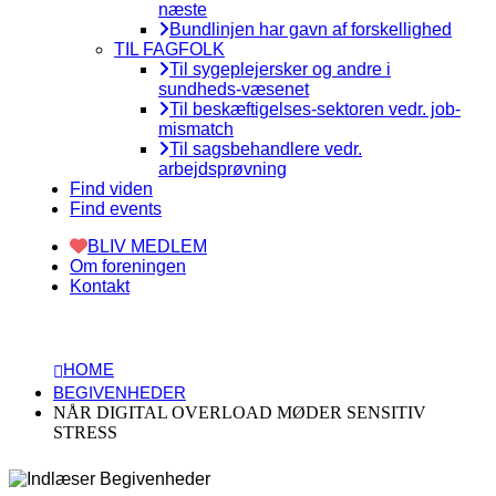
næste
Bundlinjen har gavn af forskellighed
TIL FAGFOLK
Til sygeplejersker og andre i
sundheds-væsenet
Til beskæftigelses-sektoren vedr. job-
mismatch
Til sagsbehandlere vedr.
arbejdsprøvning
Find viden
Find events
BLIV MEDLEM
Om foreningen
Kontakt
HOME
BEGIVENHEDER
NÅR DIGITAL OVERLOAD MØDER SENSITIV
STRESS