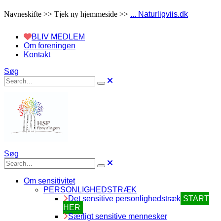
Navneskifte >> Tjek ny hjemmeside >>
... Naturligviis.dk
BLIV MEDLEM
Om foreningen
Kontakt
Søg
Søg
Om sensitivitet
PERSONLIGHEDSTRÆK
Det sensitive personlighedstræk
START
HER
Særligt sensitive mennesker