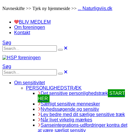
Navneskifte >> Tjek ny hjemmeside >>
... Naturligviis.dk
BLIV MEDLEM
Om foreningen
Kontakt
Søg
Søg
Om sensitivitet
PERSONLIGHEDSTRÆK
Det sensitive personlighedstræk
START
HER
Særligt sensitive mennesker
Nyhedssøgende og sensitiv
Lev bedre med dit særlige sensitive træk
Når livet virkelig mærkes
Sanseintegrations-udfordringer kontra det
at være særligt sensitiv