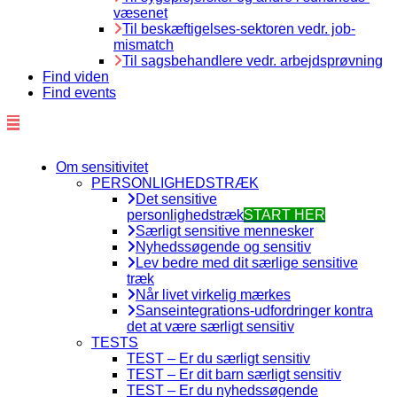
væsenet
Til beskæftigelses-sektoren vedr. job-
mismatch
Til sagsbehandlere vedr. arbejdsprøvning
Find viden
Find events
Om sensitivitet
PERSONLIGHEDSTRÆK
Det sensitive
personlighedstræk
START HER
Særligt sensitive mennesker
Nyhedssøgende og sensitiv
Lev bedre med dit særlige sensitive
træk
Når livet virkelig mærkes
Sanseintegrations-udfordringer kontra
det at være særligt sensitiv
TESTS
TEST – Er du særligt sensitiv
TEST – Er dit barn særligt sensitiv
TEST – Er du nyhedssøgende