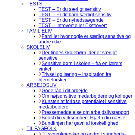
TESTS
TEST – Er du særligt sensitiv
TEST – Er dit barn særligt sensitiv
TEST – Er du nyhedssøgende
TEST – Introvert eller Ekstrovert
FAMILIELIV
Familier hvor nogle er særligt sensitive og
andre ikke
SKOLELIV
Der findes skolebørn, der er særligt
sensitive
Sensitive børn i skolen – fra en lærers
vinkel
Trivsel og læring – inspiration fra
hjerneforsker
ARBEJDSLIV
Gode råd i dit arbejde
Om højsensitive medarbejdere og kolleger
Kunsten at forløse potentialet i sensitive
medarbejdere
Pressemeddelelse om arbejdslivsrapport
Boost din virksomhed: Hjælp din næste
Bundlinjen har gavn af forskellighed
TIL FAGFOLK
Til sygeplejersker og andre i sundheds-