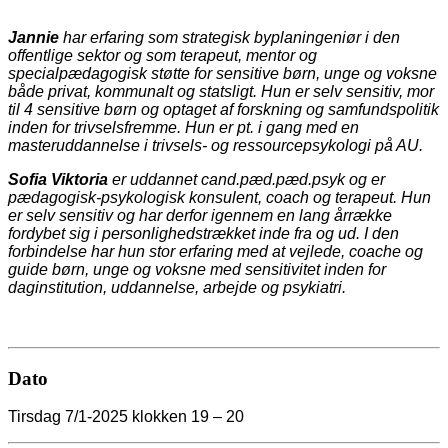
Jannie
har erfaring som strategisk byplaningeniør i den
offentlige sektor og som terapeut, mentor og
specialpædagogisk støtte for sensitive børn, unge og voksne
både privat, kommunalt og statsligt. Hun er selv sensitiv, mor
til 4 sensitive børn og optaget af forskning og samfundspolitik
inden for trivselsfremme. Hun er pt. i gang med en
masteruddannelse i trivsels- og ressourcepsykologi på AU.
Sofia Viktoria
er uddannet cand.pæd.pæd.psyk og er
pædagogisk-psykologisk konsulent, coach og terapeut. Hun
er selv sensitiv og har derfor igennem en lang årrække
fordybet sig i personlighedstrækket inde fra og ud. I den
forbindelse har hun stor erfaring med at vejlede, coache og
guide børn, unge og voksne med sensitivitet inden for
daginstitution, uddannelse, arbejde og psykiatri.
Dato
Tirsdag 7/1-2025 klokken 19 – 20