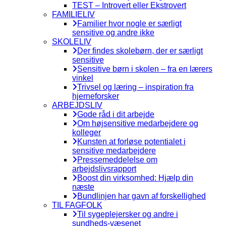
TEST – Introvert eller Ekstrovert
FAMILIELIV
Familier hvor nogle er særligt
sensitive og andre ikke
SKOLELIV
Der findes skolebørn, der er særligt
sensitive
Sensitive børn i skolen – fra en lærers
vinkel
Trivsel og læring – inspiration fra
hjerneforsker
ARBEJDSLIV
Gode råd i dit arbejde
Om højsensitive medarbejdere og
kolleger
Kunsten at forløse potentialet i
sensitive medarbejdere
Pressemeddelelse om
arbejdslivsrapport
Boost din virksomhed: Hjælp din
næste
Bundlinjen har gavn af forskellighed
TIL FAGFOLK
Til sygeplejersker og andre i
sundheds-væsenet