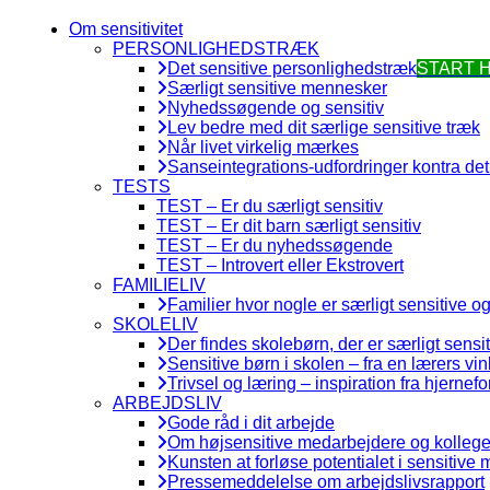
Om sensitivitet
PERSONLIGHEDSTRÆK
Det sensitive personlighedstræk
START 
Særligt sensitive mennesker
Nyhedssøgende og sensitiv
Lev bedre med dit særlige sensitive træk
Når livet virkelig mærkes
Sanseintegrations-udfordringer kontra det 
TESTS
TEST – Er du særligt sensitiv
TEST – Er dit barn særligt sensitiv
TEST – Er du nyhedssøgende
TEST – Introvert eller Ekstrovert
FAMILIELIV
Familier hvor nogle er særligt sensitive o
SKOLELIV
Der findes skolebørn, der er særligt sensi
Sensitive børn i skolen – fra en lærers vin
Trivsel og læring – inspiration fra hjernefo
ARBEJDSLIV
Gode råd i dit arbejde
Om højsensitive medarbejdere og kollege
Kunsten at forløse potentialet i sensitive
Pressemeddelelse om arbejdslivsrapport