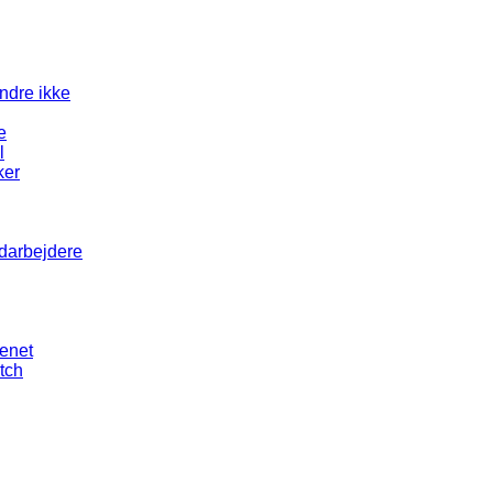
andre ikke
e
l
ker
edarbejdere
senet
tch