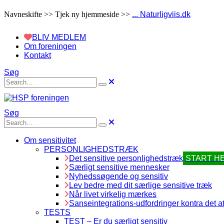
Navneskifte >> Tjek ny hjemmeside >>
... Naturligviis.dk
BLIV MEDLEM
Om foreningen
Kontakt
Søg
Søg
Om sensitivitet
PERSONLIGHEDSTRÆK
Det sensitive personlighedstræk
START H
Særligt sensitive mennesker
Nyhedssøgende og sensitiv
Lev bedre med dit særlige sensitive træk
Når livet virkelig mærkes
Sanseintegrations-udfordringer kontra det at
TESTS
TEST – Er du særligt sensitiv