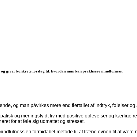
 og giver konkrete forslag til, hvordan man kan praktisere mindfulness.
nde, og man påvirkes mere end flertallet af indtryk, følelser og
atisk og meningsfyldt liv med positive oplevelser og kærlige rel
et for at føle sig udmattet og stresset.
indfulness en formidabel metode til at træne evnen til at vær