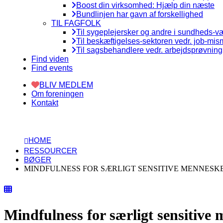
Boost din virksomhed: Hjælp din næste
Bundlinjen har gavn af forskellighed
TIL FAGFOLK
Til sygeplejersker og andre i sundheds-
Til beskæftigelses-sektoren vedr. job-mi
Til sagsbehandlere vedr. arbejdsprøvning
Find viden
Find events
BLIV MEDLEM
Om foreningen
Kontakt
HOME
RESSOURCER
BØGER
MINDFULNESS FOR SÆRLIGT SENSITIVE MENNESK
Mindfulness for særligt sensitive