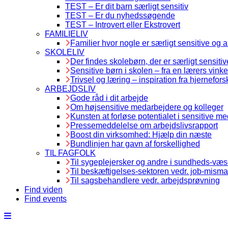
TEST – Er dit barn særligt sensitiv
TEST – Er du nyhedssøgende
TEST – Introvert eller Ekstrovert
FAMILIELIV
Familier hvor nogle er særligt sensitive og 
SKOLELIV
Der findes skolebørn, der er særligt sensitiv
Sensitive børn i skolen – fra en lærers vinke
Trivsel og læring – inspiration fra hjernefors
ARBEJDSLIV
Gode råd i dit arbejde
Om højsensitive medarbejdere og kolleger
Kunsten at forløse potentialet i sensitive m
Pressemeddelelse om arbejdslivsrapport
Boost din virksomhed: Hjælp din næste
Bundlinjen har gavn af forskellighed
TIL FAGFOLK
Til sygeplejersker og andre i sundheds-væ
Til beskæftigelses-sektoren vedr. job-misma
Til sagsbehandlere vedr. arbejdsprøvning
Find viden
Find events