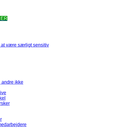
HER
at være særligt sensitiv
g andre ikke
tive
kel
rsker
r
 medarbejdere