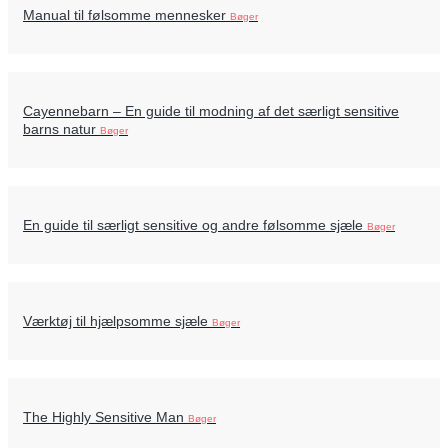
Manual til følsomme mennesker
Bøger
Cayennebarn – En guide til modning af det særligt sensitive
barns natur
Bøger
En guide til særligt sensitive og andre følsomme sjæle
Bøger
Værktøj til hjælpsomme sjæle
Bøger
The Highly Sensitive Man
Bøger