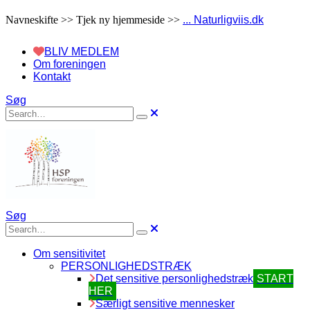
Navneskifte >> Tjek ny hjemmeside >>
... Naturligviis.dk
BLIV MEDLEM
Om foreningen
Kontakt
Søg
Søg
Om sensitivitet
PERSONLIGHEDSTRÆK
Det sensitive personlighedstræk
START
HER
Særligt sensitive mennesker