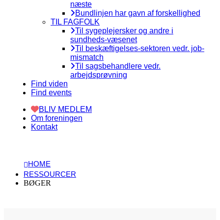
næste
Bundlinjen har gavn af forskellighed
TIL FAGFOLK
Til sygeplejersker og andre i
sundheds-væsenet
Til beskæftigelses-sektoren vedr. job-
mismatch
Til sagsbehandlere vedr.
arbejdsprøvning
Find viden
Find events
BLIV MEDLEM
Om foreningen
Kontakt
HOME
RESSOURCER
BØGER