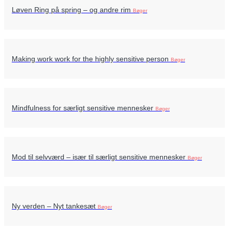
Løven Ring på spring – og andre rim
Bøger
Making work work for the highly sensitive person
Bøger
Mindfulness for særligt sensitive mennesker
Bøger
Mod til selvværd – især til særligt sensitive mennesker
Bøger
Ny verden – Nyt tankesæt
Bøger