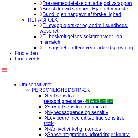
Pressemeddelelse om arbejdslivsrapport
Boost din virksomhed: Hjælp din næste
Bundlinjen har gavn af forskellighed
TIL FAGFOLK
Til sygeplejersker og andre i sundheds-
væsenet
Til beskæftigelses-sektoren vedr. job-
mismatch
Til sagsbehandlere vedr. arbejdsprøvning
Find viden
Find events
Om sensitivitet
PERSONLIGHEDSTRÆK
Det sensitive
personlighedstræk
START HER
Særligt sensitive mennesker
Nyhedssøgende og sensitiv
Lev bedre med dit særlige sensitive
træk
Når livet virkelig mærkes
Sanseintegrations-udfordringer kontra