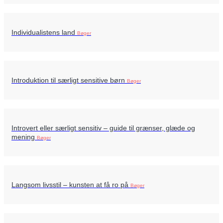
Individualistens land
Bøger
Introduktion til særligt sensitive børn
Bøger
Introvert eller særligt sensitiv – guide til grænser, glæde og
mening
Bøger
Langsom livsstil – kunsten at få ro på
Bøger