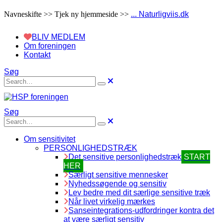
Navneskifte >> Tjek ny hjemmeside >>
... Naturligviis.dk
BLIV MEDLEM
Om foreningen
Kontakt
Søg
Søg
Om sensitivitet
PERSONLIGHEDSTRÆK
Det sensitive personlighedstræk
START
HER
Særligt sensitive mennesker
Nyhedssøgende og sensitiv
Lev bedre med dit særlige sensitive træk
Når livet virkelig mærkes
Sanseintegrations-udfordringer kontra det
at være særligt sensitiv