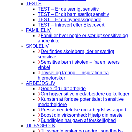
TESTS
TEST – Er du særligt sensitiv
TEST – Er dit barn særligt sensitiv
TEST – Er du nyhedssøgende
TEST – Introvert eller Ekstrovert
FAMILIELIV
Familier hvor nogle er særligt sensitive og
andre ikke
SKOLELIV
Der findes skolebørn, der er særligt
sensitive
Sensitive børn i skolen – fra en lærers
vinkel
Trivsel og læring – inspiration fra
hjerneforsker
ARBEJDSLIV
Gode råd i dit arbejde
Om højsensitive medarbejdere og kolleger
Kunsten at forløse potentialet i sensitive
medarbejdere
Pressemeddelelse om arbejdslivsrapport
Boost din virksomhed: Hjælp din næste
Bundlinjen har gavn af forskellighed
TIL FAGFOLK
Til sygeplejersker og andre i sundheds-