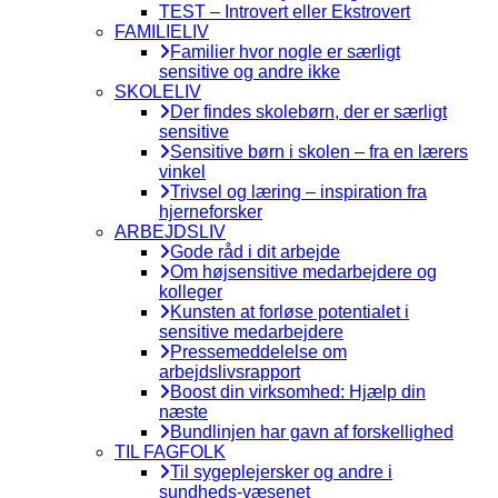
TEST – Introvert eller Ekstrovert
FAMILIELIV
Familier hvor nogle er særligt
sensitive og andre ikke
SKOLELIV
Der findes skolebørn, der er særligt
sensitive
Sensitive børn i skolen – fra en lærers
vinkel
Trivsel og læring – inspiration fra
hjerneforsker
ARBEJDSLIV
Gode råd i dit arbejde
Om højsensitive medarbejdere og
kolleger
Kunsten at forløse potentialet i
sensitive medarbejdere
Pressemeddelelse om
arbejdslivsrapport
Boost din virksomhed: Hjælp din
næste
Bundlinjen har gavn af forskellighed
TIL FAGFOLK
Til sygeplejersker og andre i
sundheds-væsenet