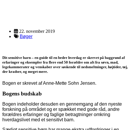
Ressource
Description
22. november 2019
Bøger
Dit sensitive barn – en guide til en bedre hverdag er skrevet på baggrund af
erfar­inger og eksempler fra flere end 50 forældre om alt fra søvn, mad,
legekammerater og venskaber over søskende til nedsmeltninger, højtider, tøj,
der krad­ser, og meget mere.
Bogen er skrevet af Anne-Mette Sohn Jensen.
Bogens budskab
Bogen indeholder desuden en gennemgang af den nyeste
forskning på området og er spækket med gode råd, andre
forældres erfaringer og faglige betragtninger omkring
hverdagslivet med et sensi­tivt barn.
Særligt sensitive børn har mange ekstra udfordring­er i en