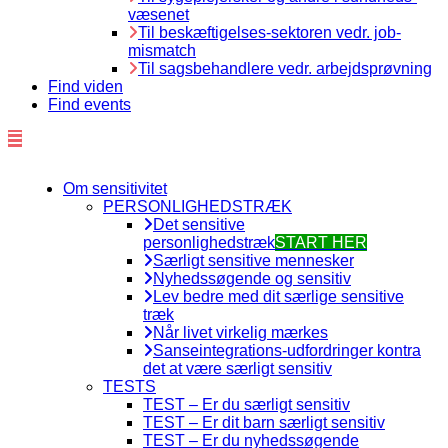
væsenet
Til beskæftigelses-sektoren vedr. job-
mismatch
Til sagsbehandlere vedr. arbejdsprøvning
Find viden
Find events
Om sensitivitet
PERSONLIGHEDSTRÆK
Det sensitive
personlighedstræk
START HER
Særligt sensitive mennesker
Nyhedssøgende og sensitiv
Lev bedre med dit særlige sensitive
træk
Når livet virkelig mærkes
Sanseintegrations-udfordringer kontra
det at være særligt sensitiv
TESTS
TEST – Er du særligt sensitiv
TEST – Er dit barn særligt sensitiv
TEST – Er du nyhedssøgende