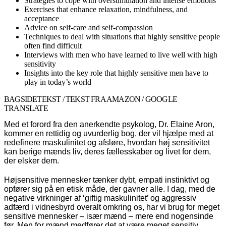
Strategies to cope with overstimulation and intense emotions
Exercises that enhance relaxation, mindfulness, and
acceptance
Advice on self-care and self-compassion
Techniques to deal with situations that highly sensitive people
often find difficult
Interviews with men who have learned to live well with high
sensitivity
Insights into the key role that highly sensitive men have to
play in today’s world
BAGSIDETEKST / TEKST FRA AMAZON / GOOGLE
TRANSLATE
Med et forord fra den anerkendte psykolog, Dr. Elaine Aron,
kommer en rettidig og uvurderlig bog, der vil hjælpe med at
redefinere maskulinitet og afsløre, hvordan høj sensitivitet
kan berige mænds liv, deres fællesskaber og livet for dem,
der elsker dem.
Højsensitive mennesker tænker dybt, empati instinktivt og
opfører sig på en etisk måde, der gavner alle. I dag, med de
negative virkninger af ‘giftig maskulinitet’ og aggressiv
adfærd i vidnesbyrd overalt omkring os, har vi brug for meget
sensitive mennesker – især mænd – mere end nogensinde
før. Men for mænd medfører det at være meget sensitiv