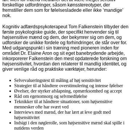
forskellige udfordringer, såsom kønsstereotyper, der
fremstiller dem som for følelsesladede eller ikke ‘mandige’
nok.
Kognitiv adfærdspsykoterapeut Tom Falkenstein tilbyder den
første psykologiske guide, der specifikt henvender sig til
højsensitive mænd og dem, der bekymrer sig om dem, og
udforsker de unikke fordele og forhindringer, de står over for.
Med udgangspunkt i sin træning med pioneren inden for
området Dr. Elaine Aron og sit eget banebrydende arbejde,
inkorporerer Falkenstein den mest opdaterede forskning om
højsensitivitet, hvordan den relaterer til mandlig identitet, og
giver venlige råd og praktiske værktøjer, herunder:
Selvevalueringstest til måling af høj sensitivitet
Strategier til at håndtere overstimulering og intense følelser
Øvelser, der styrker afslapning, opmærksomhed og accept
Råd om egenomsorg og selvmedfølelse
Teknikker til at håndtere situationer, som højsensitive
mennesker ofte har svært ved
Interviews med mænd, der har lært at leve godt med
højsensitivitet
Indsigt i den nøglerolle, som højsensitive mænd skal spille i
nutidens verden