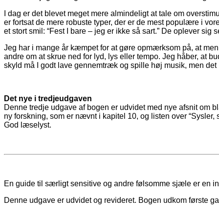
I dag er det blevet meget mere almindeligt at tale om oversti
er fortsat de mere robuste typer, der er de mest populære i vor
et stort smil: “Fest I bare – jeg er ikke så sart.” De oplever sig 
Jeg har i mange år kæmpet for at gøre opmærksom på, at menne
andre om at skrue ned for lyd, lys eller tempo. Jeg håber, at
skyld må I godt lave gennemtræk og spille høj musik, men det k
Det nye i tredjeudgaven
Denne tredje udgave af bogen er udvidet med nye afsnit om blan
ny forskning, som er nævnt i kapitel 10, og listen over “Sysler
God læselyst.
En guide til særligt sensitive og andre følsomme sjæle er en in
Denne udgave er udvidet og revideret. Bogen udkom første ga