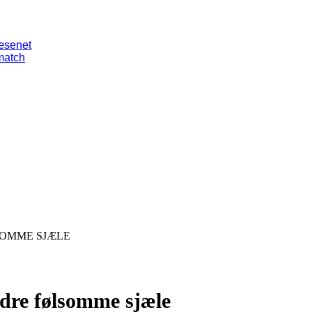
væsenet
smatch
SOMME SJÆLE
andre følsomme sjæle