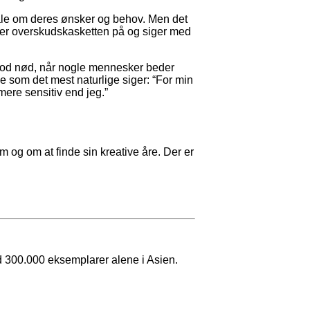
tale om deres ønsker og behov. Men det
 tager overskudskasketten på og siger med
imod nød, når nogle mennesker beder
e som det mest naturlige siger: “For min
mere sensitiv end jeg.”
 og om at finde sin kreative åre. Der er
end 300.000 eksemplarer alene i Asien.