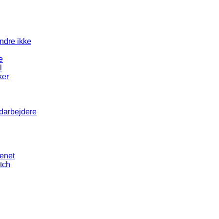
andre ikke
e
l
ker
edarbejdere
senet
tch