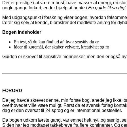
Der er prestige i at være robust, have masser af energi, en sto
nogle gange forkert, er der hjælp at hente i
En guide til særlig
Med udgangspunkt i forskning viser bogen, hvordan følsomme me
lærer sig selv at kende, blomstrer det medfødte anlæg for dybd
Bogen indeholder
En test, så du kan find ud af, hvor sensitiv du er
Ideer til gøremål, der skaber velvære, kreativitet og ro
Guiden er skrevet til sensitive mennesker, men den er også nytt
FORORD
Da jeg havde skrevet denne, min første bog, anede jeg ikke, om de
overhovedet ville være muligt. Først da et svensk forlag kontak
dag er den oversat til 24 sprog og er international bestseller.
Da bogen udkom første gang, var emnet helt nyt, og særligt sens
Siden har jeg modtaget takkebreve fra flere kontinenter. Og der