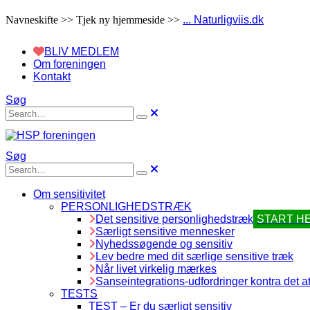
Navneskifte >> Tjek ny hjemmeside >>
... Naturligviis.dk
BLIV MEDLEM
Om foreningen
Kontakt
Søg
Søg
Om sensitivitet
PERSONLIGHEDSTRÆK
Det sensitive personlighedstræk
START H
Særligt sensitive mennesker
Nyhedssøgende og sensitiv
Lev bedre med dit særlige sensitive træk
Når livet virkelig mærkes
Sanseintegrations-udfordringer kontra det at
TESTS
TEST – Er du særligt sensitiv