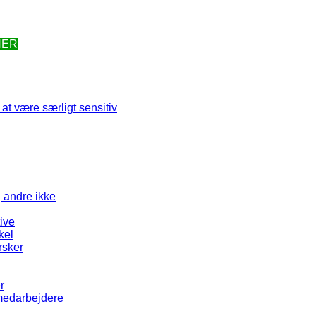
HER
at være særligt sensitiv
g andre ikke
tive
kel
rsker
r
 medarbejdere