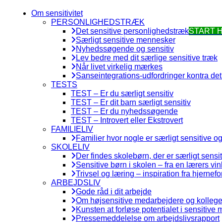
Om sensitivitet
PERSONLIGHEDSTRÆK
Det sensitive personlighedstræk
START 
Særligt sensitive mennesker
Nyhedssøgende og sensitiv
Lev bedre med dit særlige sensitive træk
Når livet virkelig mærkes
Sanseintegrations-udfordringer kontra det 
TESTS
TEST – Er du særligt sensitiv
TEST – Er dit barn særligt sensitiv
TEST – Er du nyhedssøgende
TEST – Introvert eller Ekstrovert
FAMILIELIV
Familier hvor nogle er særligt sensitive o
SKOLELIV
Der findes skolebørn, der er særligt sensi
Sensitive børn i skolen – fra en lærers vin
Trivsel og læring – inspiration fra hjernefo
ARBEJDSLIV
Gode råd i dit arbejde
Om højsensitive medarbejdere og kollege
Kunsten at forløse potentialet i sensitive
Pressemeddelelse om arbejdslivsrapport