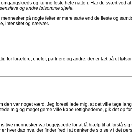
r omgangskreds og kunne feste hele natten. Har du svært ved at le
t sensitive og andre følsomme sjæle.
nnesker på nogle felter er mere sarte end de fleste og samtidi
e, intensitet og nærvær.
ig for forældre, chefer, partnere og andre, der er tæt på et føl
n var noget værd. Jeg forestillede mig, at det ville tage lang tid
tede mig og meget gerne ville købe rettighederne, gik det op for
itive mennesker var begejstrede for at få hjælp til at forstå si
 er hver dag nye, der finder fred i at genkende sig selv i det pe