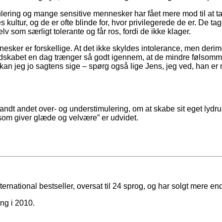
mulering og mange sensitive mennesker har fået mere mod til at 
es kultur, og de er ofte blinde for, hvor privilegerede de er. De
selv som særligt tolerante og får ros, fordi de ikke klager.
sker er forskellige. At det ikke skyldes intolerance, men der
 budskabet en dag trænger så godt igennem, at de mindre følsomm
an jeg jo sagtens sige – spørg også lige Jens, jeg ved, han er 
dt andet over- og understimulering, om at skabe sit eget lydrum
, som giver glæde og velvære” er udvidet.
ternational bestseller, oversat til 24 sprog, og har solgt mere 
ng i 2010.