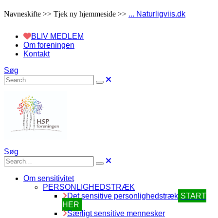
Navneskifte >> Tjek ny hjemmeside >>
... Naturligviis.dk
BLIV MEDLEM
Om foreningen
Kontakt
Søg
Søg
Om sensitivitet
PERSONLIGHEDSTRÆK
Det sensitive personlighedstræk
START
HER
Særligt sensitive mennesker