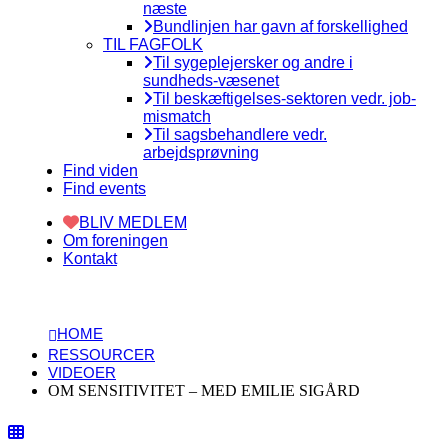
næste
Bundlinjen har gavn af forskellighed
TIL FAGFOLK
Til sygeplejersker og andre i
sundheds-væsenet
Til beskæftigelses-sektoren vedr. job-
mismatch
Til sagsbehandlere vedr.
arbejdsprøvning
Find viden
Find events
BLIV MEDLEM
Om foreningen
Kontakt
HOME
RESSOURCER
VIDEOER
OM SENSITIVITET – MED EMILIE SIGÅRD