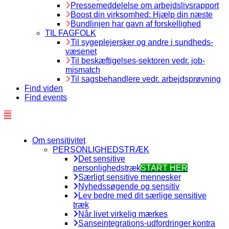
Pressemeddelelse om arbejdslivsrapport
Boost din virksomhed: Hjælp din næste
Bundlinjen har gavn af forskellighed
TIL FAGFOLK
Til sygeplejersker og andre i sundheds-
væsenet
Til beskæftigelses-sektoren vedr. job-
mismatch
Til sagsbehandlere vedr. arbejdsprøvning
Find viden
Find events
Om sensitivitet
PERSONLIGHEDSTRÆK
Det sensitive
personlighedstræk
START HER
Særligt sensitive mennesker
Nyhedssøgende og sensitiv
Lev bedre med dit særlige sensitive
træk
Når livet virkelig mærkes
Sanseintegrations-udfordringer kontra