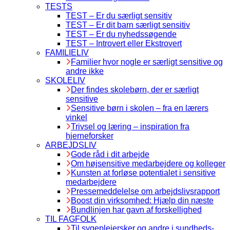
TESTS
TEST – Er du særligt sensitiv
TEST – Er dit barn særligt sensitiv
TEST – Er du nyhedssøgende
TEST – Introvert eller Ekstrovert
FAMILIELIV
Familier hvor nogle er særligt sensitive og
andre ikke
SKOLELIV
Der findes skolebørn, der er særligt
sensitive
Sensitive børn i skolen – fra en lærers
vinkel
Trivsel og læring – inspiration fra
hjerneforsker
ARBEJDSLIV
Gode råd i dit arbejde
Om højsensitive medarbejdere og kolleger
Kunsten at forløse potentialet i sensitive
medarbejdere
Pressemeddelelse om arbejdslivsrapport
Boost din virksomhed: Hjælp din næste
Bundlinjen har gavn af forskellighed
TIL FAGFOLK
Til sygeplejersker og andre i sundheds-