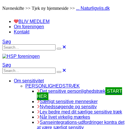
Navneskifte >> Tjek ny hjemmeside >>
... Naturligviis.dk
BLIV MEDLEM
Om foreningen
Kontakt
Søg
Søg
Om sensitivitet
PERSONLIGHEDSTRÆK
Det sensitive personlighedstræk
START
HER
Særligt sensitive mennesker
Nyhedssøgende og sensitiv
Lev bedre med dit særlige sensitive træk
Når livet virkelig mærkes
Sanseintegrations-udfordringer kontra det
at være særligt sensitiv