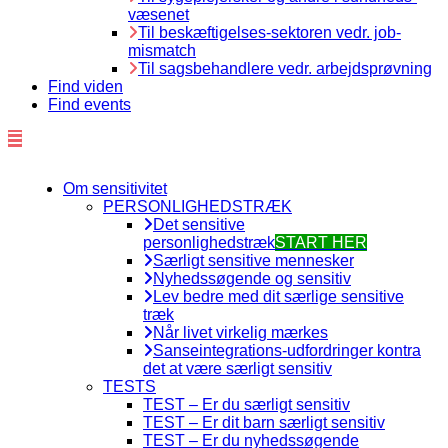
væsenet
Til beskæftigelses-sektoren vedr. job-
mismatch
Til sagsbehandlere vedr. arbejdsprøvning
Find viden
Find events
Om sensitivitet
PERSONLIGHEDSTRÆK
Det sensitive
personlighedstræk
START HER
Særligt sensitive mennesker
Nyhedssøgende og sensitiv
Lev bedre med dit særlige sensitive
træk
Når livet virkelig mærkes
Sanseintegrations-udfordringer kontra
det at være særligt sensitiv
TESTS
TEST – Er du særligt sensitiv
TEST – Er dit barn særligt sensitiv
TEST – Er du nyhedssøgende