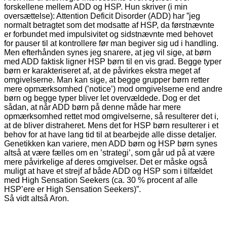
forskellene mellem ADD og HSP. Hun skriver (i min
oversættelse): Attention Deficit Disorder (ADD) har ”jeg
normalt betragtet som det modsatte af HSP, da førstnævnte
er forbundet med impulsivitet og sidstnævnte med behovet
for pauser til at kontrollere før man begiver sig ud i handling.
Men efterhånden synes jeg snarere, at jeg vil sige, at børn
med ADD faktisk ligner HSP børn til en vis grad. Begge typer
børn er karakteriseret af, at de påvirkes ekstra meget af
omgivelserne. Man kan sige, at begge grupper børn retter
mere opmærksomhed (’notice’) mod omgivelserne end andre
børn og begge typer bliver let overvældede. Dog er det
sådan, at når ADD børn på denne måde har mere
opmærksomhed rettet mod omgivelserne, så resulterer det i,
at de bliver distraheret. Mens det for HSP børn resulterer i et
behov for at have lang tid til at bearbejde alle disse detaljer.
Genetikken kan variere, men ADD børn og HSP børn synes
altså at være fælles om en ’strategi’, som går ud på at være
mere påvirkelige af deres omgivelser. Det er måske også
muligt at have et strejf af både ADD og HSP som i tilfældet
med High Sensation Seekers (ca. 30 % procent af alle
HSP’ere er High Sensation Seekers)”.
Så vidt altså Aron.
Ressource
Details