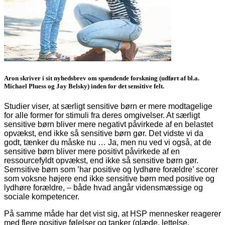
Aron skriver i sit nyhedsbrev om spændende forskning (udført af bl.a.
Michael Pluess og Jay Belsky) inden for det sensitive felt.
Studier viser, at særligt sensitive børn er mere modtagelige
for alle former for stimuli fra deres omgivelser. At særligt
sensitive børn bliver mere negativt påvirkede af en belastet
opvækst, end ikke så sensitive børn gør. Det vidste vi da
godt, tænker du måske nu … Ja, men nu ved vi også, at de
sensitive børn bliver mere positivt påvirkede af en
ressourcefyldt opvækst, end ikke så sensitive børn gør.
Sernsitive børn som ’har positive og lydhøre forældre’ scorer
som voksne højere end ikke sensitive børn med positive og
lydhøre forældre, – både hvad angår vidensmæssige og
sociale kompetencer.
På samme måde har det vist sig, at HSP mennesker reagerer
med flere positive følelser og tanker (glæde, lettelse,