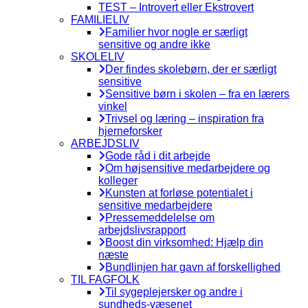
TEST – Introvert eller Ekstrovert
FAMILIELIV
Familier hvor nogle er særligt
sensitive og andre ikke
SKOLELIV
Der findes skolebørn, der er særligt
sensitive
Sensitive børn i skolen – fra en lærers
vinkel
Trivsel og læring – inspiration fra
hjerneforsker
ARBEJDSLIV
Gode råd i dit arbejde
Om højsensitive medarbejdere og
kolleger
Kunsten at forløse potentialet i
sensitive medarbejdere
Pressemeddelelse om
arbejdslivsrapport
Boost din virksomhed: Hjælp din
næste
Bundlinjen har gavn af forskellighed
TIL FAGFOLK
Til sygeplejersker og andre i
sundheds-væsenet