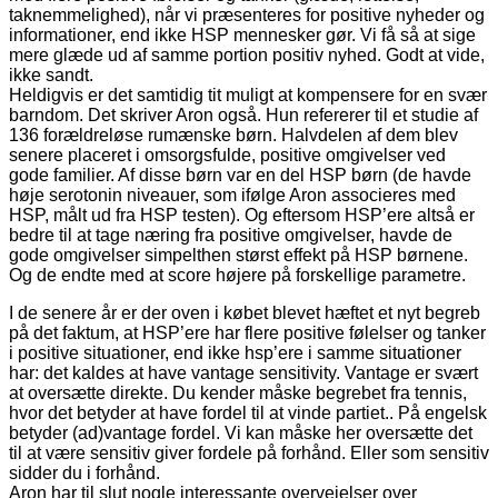
taknemmelighed), når vi præsenteres for positive nyheder og
informationer, end ikke HSP mennesker gør. Vi få så at sige
mere glæde ud af samme portion positiv nyhed. Godt at vide,
ikke sandt.
Heldigvis er det samtidig tit muligt at kompensere for en svær
barndom. Det skriver Aron også. Hun refererer til et studie af
136 forældreløse rumænske børn. Halvdelen af dem blev
senere placeret i omsorgsfulde, positive omgivelser ved
gode familier. Af disse børn var en del HSP børn (de havde
høje serotonin niveauer, som ifølge Aron associeres med
HSP, målt ud fra HSP testen). Og eftersom HSP’ere altså er
bedre til at tage næring fra positive omgivelser, havde de
gode omgivelser simpelthen størst effekt på HSP børnene.
Og de endte med at score højere på forskellige parametre.
I de senere år er der oven i købet blevet hæftet et nyt begreb
på det faktum, at HSP’ere har flere positive følelser og tanker
i positive situationer, end ikke hsp’ere i samme situationer
har: det kaldes at have vantage sensitivity. Vantage er svært
at oversætte direkte. Du kender måske begrebet fra tennis,
hvor det betyder at have fordel til at vinde partiet.. På engelsk
betyder (ad)vantage fordel. Vi kan måske her oversætte det
til at være sensitiv giver fordele på forhånd. Eller som sensitiv
sidder du i forhånd.
Aron har til slut nogle interessante overvejelser over