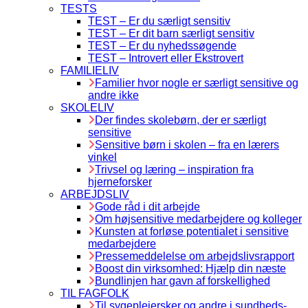
TESTS
TEST – Er du særligt sensitiv
TEST – Er dit barn særligt sensitiv
TEST – Er du nyhedssøgende
TEST – Introvert eller Ekstrovert
FAMILIELIV
Familier hvor nogle er særligt sensitive og
andre ikke
SKOLELIV
Der findes skolebørn, der er særligt
sensitive
Sensitive børn i skolen – fra en lærers
vinkel
Trivsel og læring – inspiration fra
hjerneforsker
ARBEJDSLIV
Gode råd i dit arbejde
Om højsensitive medarbejdere og kolleger
Kunsten at forløse potentialet i sensitive
medarbejdere
Pressemeddelelse om arbejdslivsrapport
Boost din virksomhed: Hjælp din næste
Bundlinjen har gavn af forskellighed
TIL FAGFOLK
Til sygeplejersker og andre i sundheds-