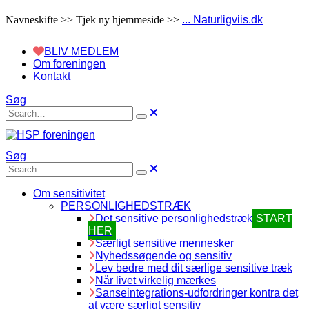
Navneskifte >> Tjek ny hjemmeside >>
... Naturligviis.dk
BLIV MEDLEM
Om foreningen
Kontakt
Søg
Søg
Om sensitivitet
PERSONLIGHEDSTRÆK
Det sensitive personlighedstræk
START
HER
Særligt sensitive mennesker
Nyhedssøgende og sensitiv
Lev bedre med dit særlige sensitive træk
Når livet virkelig mærkes
Sanseintegrations-udfordringer kontra det
at være særligt sensitiv