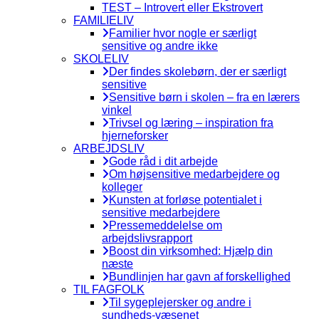
TEST – Introvert eller Ekstrovert
FAMILIELIV
Familier hvor nogle er særligt
sensitive og andre ikke
SKOLELIV
Der findes skolebørn, der er særligt
sensitive
Sensitive børn i skolen – fra en lærers
vinkel
Trivsel og læring – inspiration fra
hjerneforsker
ARBEJDSLIV
Gode råd i dit arbejde
Om højsensitive medarbejdere og
kolleger
Kunsten at forløse potentialet i
sensitive medarbejdere
Pressemeddelelse om
arbejdslivsrapport
Boost din virksomhed: Hjælp din
næste
Bundlinjen har gavn af forskellighed
TIL FAGFOLK
Til sygeplejersker og andre i
sundheds-væsenet