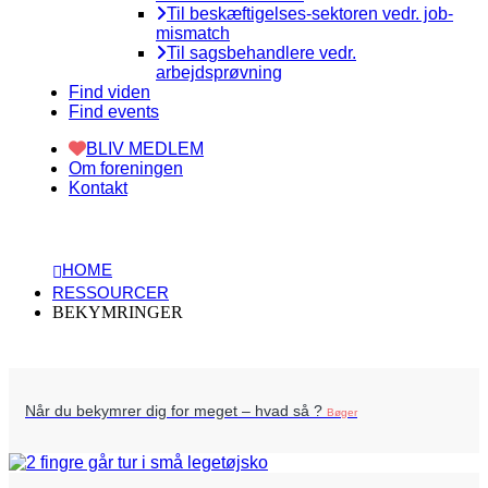
Til beskæftigelses-sektoren vedr. job-
mismatch
Til sagsbehandlere vedr.
arbejdsprøvning
Find viden
Find events
BLIV MEDLEM
Om foreningen
Kontakt
HOME
RESSOURCER
BEKYMRINGER
Når du bekymrer dig for meget – hvad så ?
Bøger