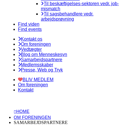
Til beskæftigelses-sektoren vedr. job-
mismatch
Til sagsbehandlere vedr.
arbejdsprøvning
Find viden
Find events
Kontakt os
Om foreningen
Vedtægter
Blog om Menneskesyn
Samarbejdspartnere
Medlemsskaber
Presse, Web og Tryk
BLIV MEDLEM
Om foreningen
Kontakt
HOME
OM FORENINGEN
SAMARBEJDSPARTNERE