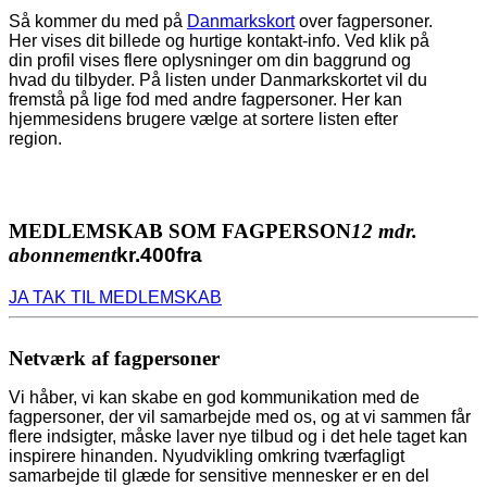
Så kommer du med på
Danmarkskort
over fagpersoner.
Her vises dit billede og hurtige kontakt-info. Ved klik på
din profil vises flere oplysninger om din baggrund og
hvad du tilbyder. På listen under Danmarkskortet vil du
fremstå på lige fod med andre fagpersoner. Her kan
hjemmesidens brugere vælge at sortere listen efter
region.
MEDLEMSKAB SOM FAGPERSON
12 mdr.
abonnement
kr.
400
fra
JA TAK TIL MEDLEMSKAB
Netværk af fagpersoner
Vi håber, vi kan skabe en god kommunikation med de
fagpersoner, der vil samarbejde med os, og at vi sammen får
flere indsigter, måske laver nye tilbud og i det hele taget kan
inspirere hinanden. Nyudvikling omkring tværfagligt
samarbejde til glæde for sensitive mennesker er en del