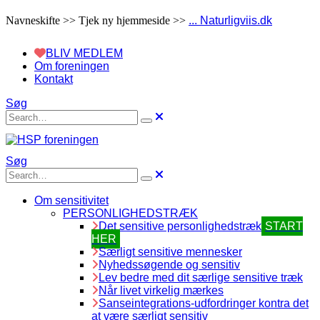
Navneskifte >> Tjek ny hjemmeside >>
... Naturligviis.dk
BLIV MEDLEM
Om foreningen
Kontakt
Søg
Søg
Om sensitivitet
PERSONLIGHEDSTRÆK
Det sensitive personlighedstræk
START
HER
Særligt sensitive mennesker
Nyhedssøgende og sensitiv
Lev bedre med dit særlige sensitive træk
Når livet virkelig mærkes
Sanseintegrations-udfordringer kontra det
at være særligt sensitiv