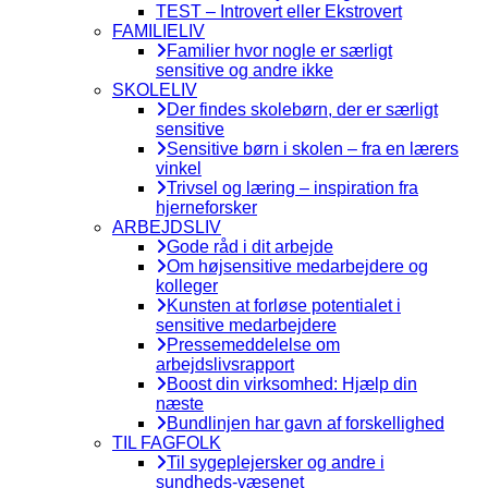
TEST – Introvert eller Ekstrovert
FAMILIELIV
Familier hvor nogle er særligt
sensitive og andre ikke
SKOLELIV
Der findes skolebørn, der er særligt
sensitive
Sensitive børn i skolen – fra en lærers
vinkel
Trivsel og læring – inspiration fra
hjerneforsker
ARBEJDSLIV
Gode råd i dit arbejde
Om højsensitive medarbejdere og
kolleger
Kunsten at forløse potentialet i
sensitive medarbejdere
Pressemeddelelse om
arbejdslivsrapport
Boost din virksomhed: Hjælp din
næste
Bundlinjen har gavn af forskellighed
TIL FAGFOLK
Til sygeplejersker og andre i
sundheds-væsenet