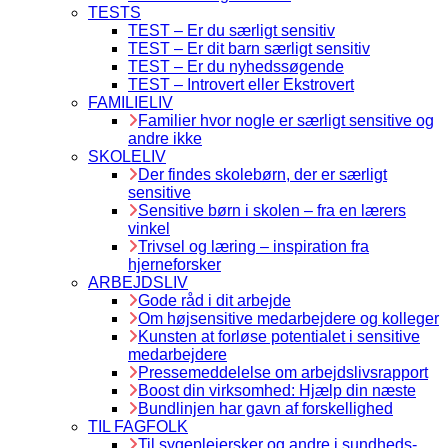
TESTS
TEST – Er du særligt sensitiv
TEST – Er dit barn særligt sensitiv
TEST – Er du nyhedssøgende
TEST – Introvert eller Ekstrovert
FAMILIELIV
Familier hvor nogle er særligt sensitive og
andre ikke
SKOLELIV
Der findes skolebørn, der er særligt
sensitive
Sensitive børn i skolen – fra en lærers
vinkel
Trivsel og læring – inspiration fra
hjerneforsker
ARBEJDSLIV
Gode råd i dit arbejde
Om højsensitive medarbejdere og kolleger
Kunsten at forløse potentialet i sensitive
medarbejdere
Pressemeddelelse om arbejdslivsrapport
Boost din virksomhed: Hjælp din næste
Bundlinjen har gavn af forskellighed
TIL FAGFOLK
Til sygeplejersker og andre i sundheds-