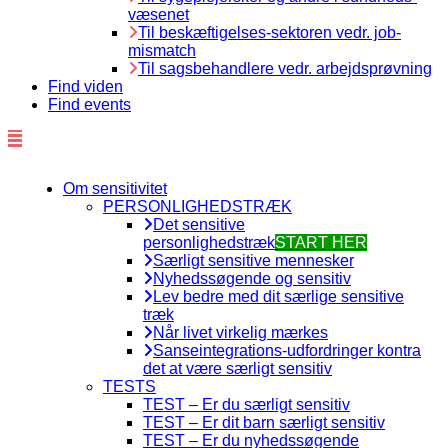
væsenet
Til beskæftigelses-sektoren vedr. job-
mismatch
Til sagsbehandlere vedr. arbejdsprøvning
Find viden
Find events
Om sensitivitet
PERSONLIGHEDSTRÆK
Det sensitive
personlighedstræk
START HER
Særligt sensitive mennesker
Nyhedssøgende og sensitiv
Lev bedre med dit særlige sensitive
træk
Når livet virkelig mærkes
Sanseintegrations-udfordringer kontra
det at være særligt sensitiv
TESTS
TEST – Er du særligt sensitiv
TEST – Er dit barn særligt sensitiv
TEST – Er du nyhedssøgende